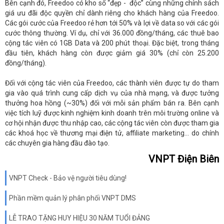
Bên cạnh đó, Freedoo có kho số “đẹp - độc” cùng những chính sách
giá ưu đãi độc quyền chỉ dành riêng cho khách hàng của Freedoo.
Các gói cước của Freedoo rẻ hơn tới 50% và lợi về data so với các gói
cước thông thường. Ví dụ, chỉ với 36.000 đồng/tháng, các thuê bao
cộng tác viên có 1GB Data và 200 phút thoại. Đặc biệt, trong tháng
đầu tiên, khách hàng còn được giảm giá 30% (chỉ còn 25.200
đồng/tháng).
Đối với cộng tác viên của Freedoo, các thành viên được tự do tham
gia vào quá trình cung cấp dịch vụ của nhà mạng, và được tưởng
thưởng hoa hồng (~30%) đối với mỗi sản phẩm bán ra. Bên cạnh
việc tích luỹ được kinh nghiệm kinh doanh trên môi trường online và
cơ hội nhận được thu nhập cao, các cộng tác viên còn được tham gia
các khoá học về thương mại điện tử, affiliate marketing… do chính
các chuyên gia hàng đầu đào tạo.
VNPT Điện Biên
VNPT Check - Bảo vệ người tiêu dùng!
Phần mềm quản lý phân phối VNPT DMS
LỄ TRAO TẶNG HUY HIỆU 30 NĂM TUỔI ĐẢNG