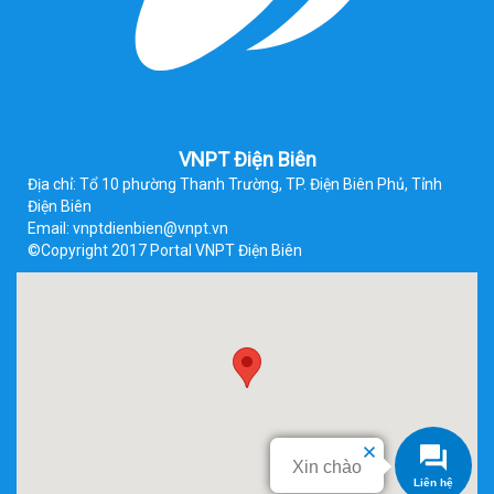
VNPT Điện Biên
Địa chỉ: Tổ 10 phường Thanh Trường, TP. Điện Biên Phủ, Tỉnh
Điện Biên
Email: vnptdienbien@vnpt.vn
©Copyright 2017 Portal VNPT Điện Biên
Xin chào
Liên hệ