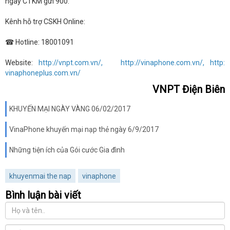
ngay CTKM gửi 900.
Kênh hỗ trợ CSKH Online:
☎ Hotline: 18001091
Website:
http://vnpt.com.vn
/,
http://vinaphone.com.vn/,
http:
vinaphoneplus.com.vn/
VNPT Điện Biên
KHUYẾN MẠI NGÀY VÀNG 06/02/2017
VinaPhone khuyến mại nạp thẻ ngày 6/9/2017
Những tiện ích của Gói cước Gia đình
khuyenmai the nap
vinaphone
Bình luận bài viết