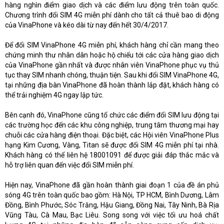
hàng nghìn điểm giao dịch và các điểm lưu động trên toàn quốc.
Chương trình đổi SIM 4G miễn phí dành cho tất cả thuê bao di động
của VinaPhone và kéo dài từ nay đến hết 30/4/2017.
Để đổi SIM VinaPhone 4G miễn phí, khách hàng chỉ cần mang theo
chứng minh thư nhân dân hoặc hộ chiếu tới các cửa hàng giao dịch
của VinaPhone gần nhất và được nhân viên VinaPhone phục vụ thủ
tục thay SIM nhanh chóng, thuận tiện. Sau khi đổi SIM VinaPhone 4G,
tại những địa bàn VinaPhone đã hoàn thành lắp đặt, khách hàng có
thể trải nghiệm 4G ngay lập tức.
Bên cạnh đó, VinaPhone cũng tổ chức các điểm đổi SIM lưu động tại
các trường học đến các khu công nghiệp, trung tâm thương mại hay
chuỗi các cửa hàng điện thoại. Đặc biệt, các Hội viên VinaPhone Plus
hạng Kim Cương, Vàng, Titan sẽ được đổi SIM 4G miễn phí tại nhà.
Khách hàng có thể liên hệ 18001091 để được giải đáp thắc mắc và
hỗ trợ liên quan đến việc đổi SIM miễn phí.
Hiện nay, VinaPhone đã gần hoàn thành giai đoạn 1 của đề án phủ
sóng 4G trên toàn quốc bao gồm: Hà Nội, TP HCM, Bình Dương, Lâm
Đồng, Bình Phước, Sóc Trăng, Hậu Giang, Đồng Nai, Tây Ninh, Bà Rịa
Vũng Tàu, Cà Mau, Bạc Liêu. Song song với việc tối ưu hoá chất