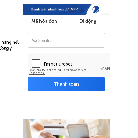
 hàng nếu
Đồng ý
.