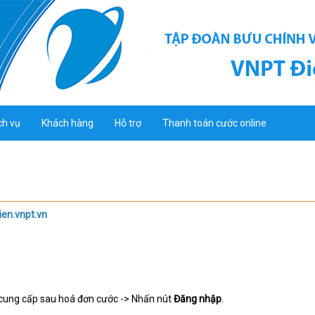
ch vụ
Khách hàng
Hỗ trợ
Thanh toán cước online
ien.vnpt.vn
cung cấp sau hoá đơn cước -> Nhấn nút
Đăng nhập
.