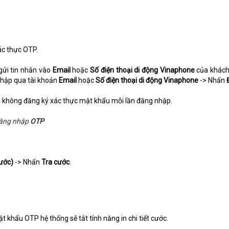
ác thực OTP.
gửi tin nhắn vào
Email
hoặc
Số điện thoại di động Vinaphone
của khách
nhập qua tài khoản
Email
hoặc
Số điện thoại di động Vinaphone
-> Nhấn
 không đăng ký xác thực mật khẩu mỗi lần đăng nhập.
đăng nhập
OTP
ước)
-> Nhấn
Tra cước
.
ẩu OTP hệ thống sẽ tắt tính năng in chi tiết cước.