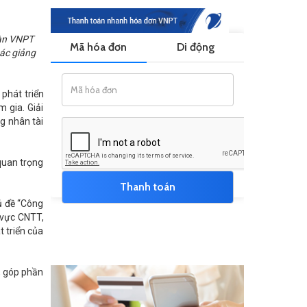
oàn VNPT
ác giảng
 phát triển
 gia. Giải
g nhân tài
 quan trọng
ủ đề “Công
 vực CNTT,
 triển của
c, góp phần