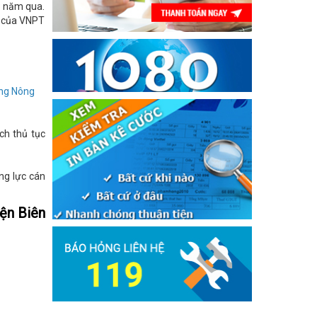
3 năm qua.
p của VNPT
àng Nông
ch thủ tục
ng lực cán
ện Biên