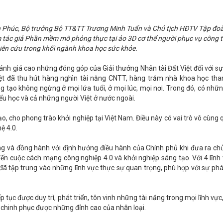
ân Phúc, Bộ trưởng Bộ TT&TT Trương Minh Tuấn và Chủ tịch HĐTV Tập đ
 tác giả Phần mềm mô phỏng thực tại ảo 3D cơ thể người phục vụ công t
hiên cứu trong khối ngành khoa học sức khỏe.
ánh giá cao những đóng góp của Giải thưởng Nhân tài Đất Việt đối với sự
ệt đã thu hút hàng nghìn tài năng CNTT, hàng trăm nhà khoa học tham
 tạo không ngừng ở mọi lứa tuổi, ở mọi lúc, mọi nơi. Trong đó, có nhữn
ểu học và cả những người Việt ở nước ngoài.
o, cho phong trào khởi nghiệp tại Việt Nam. Điều này có vai trò vô cùng
ệ 4.0.
g và đồng hành với định hướng điều hành của Chính phủ khi đưa ra ch
đến cuộc cách mạng công nghiệp 4.0 và khởi nghiệp sáng tạo. Với 4 lĩnh
ã tập trung vào những lĩnh vực thực sự quan trọng, phù hợp với sự phát
 tục được duy trì, phát triển, tôn vinh những tài năng trong mọi lĩnh vự
 chinh phục được những đỉnh cao của nhân loại.