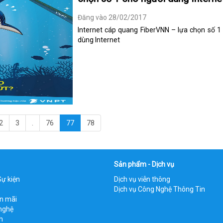
Đăng vào 28/02/2017
Internet cáp quang FiberVNN – lựa chọn số 1
dùng Internet
2
3
.
76
77
78
Sản phẩm - Dịch vụ
Sự kiện
Dịch vụ viễn thông
Dịch vụ Công Nghệ Thông Tin
ến mãi
nghệ
h