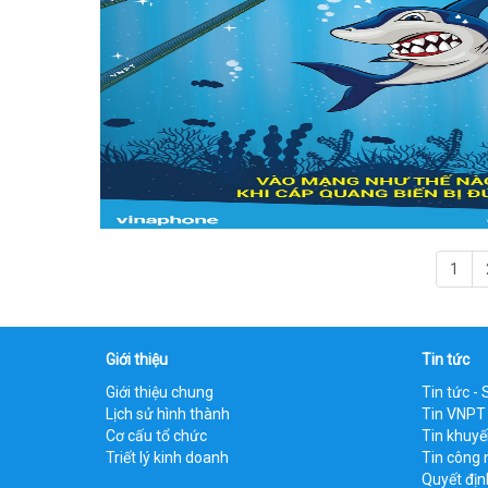
1
Giới thiệu
Tin tức
Giới thiệu chung
Tin tức - 
Lịch sử hình thành
Tin VNPT
Cơ cấu tổ chức
Tin khuy
Triết lý kinh doanh
Tin công 
Quyết địn