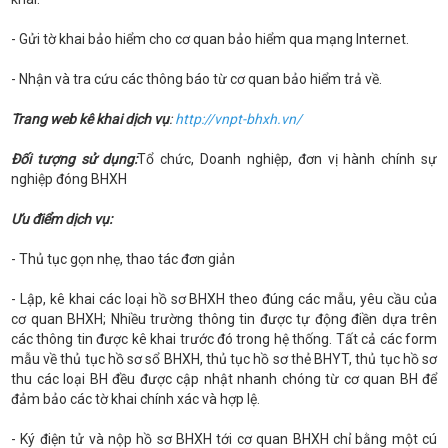
- Gửi tờ khai bảo hiểm cho cơ quan bảo hiểm qua mạng Internet.
- Nhận và tra cứu các thông báo từ cơ quan bảo hiểm trả về.
Trang web kê khai dịch vụ
:
http://vnpt-bhxh.vn/
Đối tượng sử dụng:
Tổ chức, Doanh nghiệp, đơn vị hành chính sự
nghiệp đóng BHXH
Ưu điểm dịch vụ:
- Thủ tục gọn nhẹ, thao tác đơn giản
- Lập, kê khai các loại hồ sơ BHXH theo đúng các mẫu, yêu cầu của
cơ quan BHXH; Nhiều trường thông tin được tự động điền dựa trên
các thông tin được kê khai trước đó trong hệ thống. Tất cả các form
mẫu về thủ tục hồ sơ sổ BHXH, thủ tục hồ sơ thẻ BHYT, thủ tục hồ sơ
thu các loại BH đều được cập nhật nhanh chóng từ cơ quan BH để
đảm bảo các tờ khai chính xác và hợp lệ.
- Ký điện tử và nộp hồ sơ BHXH tới cơ quan BHXH chỉ bằng một cú