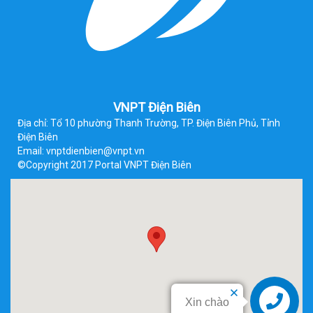
VNPT Điện Biên
Địa chỉ: Tổ 10 phường Thanh Trường, TP. Điện Biên Phủ, Tỉnh
Điện Biên
Email: vnptdienbien@vnpt.vn
©Copyright 2017 Portal VNPT Điện Biên
Xin chào
Liên hệ