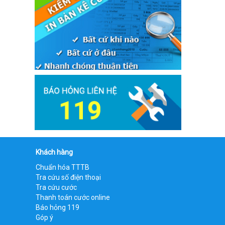
Khách hàng
Chuẩn hóa TTTB
Tra cứu số điện thoại
Tra cứu cước
Thanh toán cước online
Báo hỏng 119
Góp ý