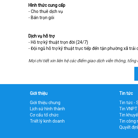
Hình thức cung cấp
- Cho thuê dịch vụ
- Bán trọn gói
Dịch vụ hỗ trợ
- Hỗ trợ kỹ thuật trọn đời (24/7)
- Đội ngũ hỗ trợ kỹ thuật trực tiếp đến tận phường xã trải
Mọi chi tiết xin liên hệ các điểm giao dịch viễn thông, tổng
Giới thiệu
Tin tức
Giới thiệu chung
Tin tức - 
Lịch sử hình thành
Tin VNPT
Cơ cấu tổ chức
Tin khuy
Triết lý kinh doanh
Tin công 
Quyết địn