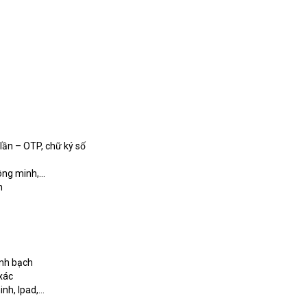
lần – OTP, chữ ký số
hông minh,…
n
inh bạch
 xác
inh, Ipad,…