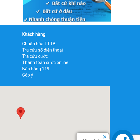
Khách hàng
Chuẩn hóa TTTB
Tra cứu số điện thoại
Tra cứu cước
Thanh toán cước online
Báo hỏng 119
Góp ý